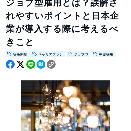
ジョブ型雇用とは？誤解さ
会社情報トップ
資料ダウンロード
お問い合わせ
れやすいポイントと日本企
企業理念
03-5575-5277
会社概要
業が導入する際に考えるべ
受付時間9:30〜18:30（土日祝日を除く）
ニュース
きこと
CEO挨拶
等級制度
キャリアプラン
ジョブ型
中途採用
制度・文化
採用情報
WHI Holdings