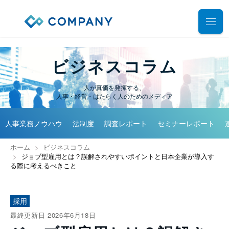
業務別ソリューション
ビジネスコラム
サポート
人事管理
人が真価を発揮する、
人事・経営・はたらく人のためのメディア
給与計算
導入事例
導入・運用サポート
勤怠管理
人事業務ノウハウ
法制度
調査レポート
セミナーレポート
システム選定支援コンサルティングサービス
セミナー
タレントマネジメント
プロフェッショナルサービス
ホーム
ビジネスコラム
デモ動画
雇用手続管理
ジョブ型雇用とは？誤解されやすいポイントと日本企業が導入す
ユーザーコミッティ
る際に考えるべきこと
ID管理
お役立ち資料
パートナー連携・協業
マイナンバー管理
アウトソーシング（WBS）
採用
会社情報
公共・公益法人向け
最終更新日 2026年6月18日