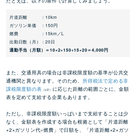
たとえば、以下の条件で計算してみましょう。
片道距離 ：10km
ガソリン単価 ：150円
燃費 ：15km／L
出勤日数（月）：20日
通勤手当（月額）＝10×2×150÷15×20＝4,000円
また、交通用具の場合は非課税限度額の基準が公共交
通機関と異なります。そのため、
所得税法で定める非
課税限度額の表
に応じた距離の範囲ごとに、金額
（※2）
表を定めて支給する企業もあります。
ただし、非課税限度額いっぱいまで支給することは少
なく、金額表を作成する場合も根拠として「片道距離
×2×ガソリン代÷燃費」で日額を、「片道距離×2×ガソ