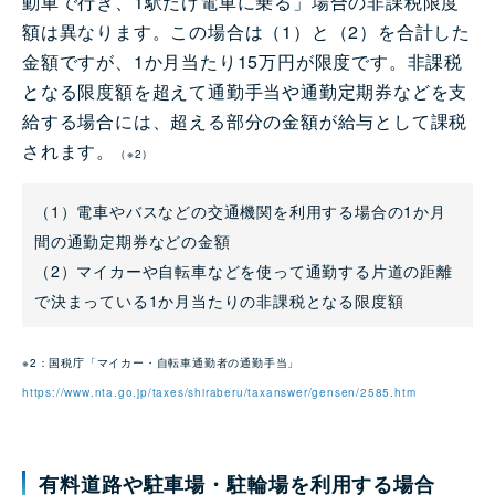
動車で行き、1駅だけ電車に乗る」場合の非課税限度
額は異なります。この場合は（1）と（2）を合計した
金額ですが、1か月当たり15万円が限度です。非課税
となる限度額を超えて通勤手当や通勤定期券などを支
給する場合には、超える部分の金額が給与として課税
されます。
（※2）
（1）電車やバスなどの交通機関を利用する場合の1か月
間の通勤定期券などの金額
（2）マイカーや自転車などを使って通勤する片道の距離
で決まっている1か月当たりの非課税となる限度額
※2：国税庁「マイカー・自転車通勤者の通勤手当」
https://www.nta.go.jp/taxes/shiraberu/taxanswer/gensen/2585.htm
有料道路や駐車場・駐輪場を利用する場合