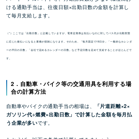
ける通勤手当は、往復日額×出勤日数の金額を計算し
て毎月支給します。
（*）ここでは「出勤日数」と記載していますが、電車定期券は先払いなのに対してバス代が出勤実態
に応じた後払いになると業務が煩雑になります。そのため、「毎月固定で19日分」「一般的なカレンダ
ーの平日の日数」「会社で定めるカレンダーの日数」など予定日数を定めて支給することがほとんどで
す。
2．自動車・バイク等の交通用具を利用する場
合の計算方法
自動車やバイクの通勤手当の相場は、
「片道距離×2×
ガソリン代÷燃費×出勤日数」で計算した金額を毎月払
う企業が多い
です。