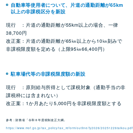
自動車等使用者について、片道の通勤距離が65km
以上の非課税区分を新設
現行 ：片道の通勤距離が55km以上の場合、一律
38,700円
改正案：片道の通勤距離が65㎞以上から10㎞刻みで
非課税限度額を定める（上限95㎞66,400円）
駐車場代等の非課税限度額の新設
現行 ：原則給与所得として課税対象（通勤手当の非
課税枠には含まれない）
改正案：1か月あたり5,000円を非課税限度額とする
参考：財務省「令和８年度税制改正大綱」
https://www.mof.go.jp/tax_policy/tax_reform/outline/fy2026/20251226taikou.pdf