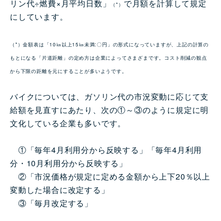
リン代÷燃費×月平均日数」
で月額を計算して規定
（*）
にしています。
（*）金額表は「10㎞以上15㎞未満:〇円」の形式になっていますが、上記の計算の
もとになる「片道距離」の定め方は企業によってさまざまです。コスト削減の観点
から下限の距離を元にすることが多いようです。
バイクについては、ガソリン代の市況変動に応じて支
給額を見直すにあたり、次の①～③のように規定に明
文化している企業も多いです。
①「毎年4月利用分から反映する」「毎年4月利用
分・10月利用分から反映する」
②「市況価格が規定に定める金額から上下20％以上
変動した場合に改定する」
③「毎月改定する」