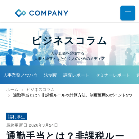
業務別ソリューション
ビジネスコラム
サポート
人事管理
人が真価を発揮する、
人事・経営・はたらく人のためのメディア
給与計算
導入事例
導入・運用サポート
勤怠管理
人事業務ノウハウ
法制度
調査レポート
セミナーレポート
システム選定支援コンサルティングサービス
セミナー
タレントマネジメント
プロフェッショナルサービス
ホーム
ビジネスコラム
デモ動画
雇用手続管理
通勤手当とは？非課税ルールや計算方法、制度運用のポイント5つ
ユーザーコミッティ
ID管理
お役立ち資料
パートナー連携・協業
マイナンバー管理
福利厚生
アウトソーシング（WBS）
会社情報
公共・公益法人向け
最終更新日
2026年3月24日
通勤手当とは？非課税ルー