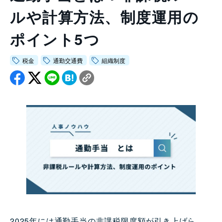
会社情報トップ
ルや計算方法、制度運用の
資料ダウンロード
お問い合わせ
企業理念
ポイント5つ
03-5575-5277
会社概要
受付時間9:30〜18:30（土日祝日を除く）
ニュース
税金
通勤交通費
組織制度
CEO挨拶
制度・文化
採用情報
WHI Holdings
2025年には通勤手当の非課税限度額が引き上げら