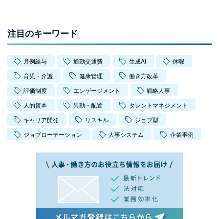
注目のキーワード
月例給与
通勤交通費
生成AI
休暇
育児・介護
健康管理
働き方改革
評価制度
エンゲージメント
戦略人事
人的資本
異動・配置
タレントマネジメント
キャリア開発
リスキル
ジョブ型
ジョブローテーション
人事システム
企業事例