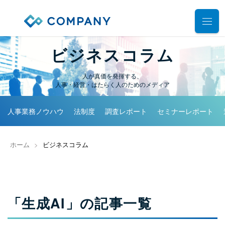
業務別ソリューション
ビジネスコラム
サポート
人が真価を発揮する、
人事管理
人事・経営・はたらく人のためのメディア
給与計算
導入事例
導入・運用サポート
人事業務ノウハウ
法制度
調査レポート
セミナーレポート
勤怠管理
システム選定支援コンサルティングサービス
セミナー
タレントマネジメント
プロフェッショナルサービス
ホーム
ビジネスコラム
デモ動画
雇用手続管理
ユーザーコミッティ
ID管理
お役立ち資料
パートナー連携・協業
マイナンバー管理
アウトソーシング（WBS）
「
生成AI
」の記事一覧
会社情報
公共・公益法人向け