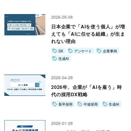
会社情報トップ
資料ダウンロード
お問い合わせ
企業理念
2026-05-08
03-5575-5277
会社概要
日本企業で「AIを使う個人」が増
受付時間9:30〜18:30（土日祝日を除く）
えても「AIに任せる組織」が生ま
ニュース
れない理由
CEO挨拶
DX
アンケート
企業事例
制度・文化
生成AI
採用情報
WHI Holdings
2026-04-28
2026年、企業が「AIを雇う」時
代の採用DX戦略
新卒採用
中途採用
生成AI
2026-01-28