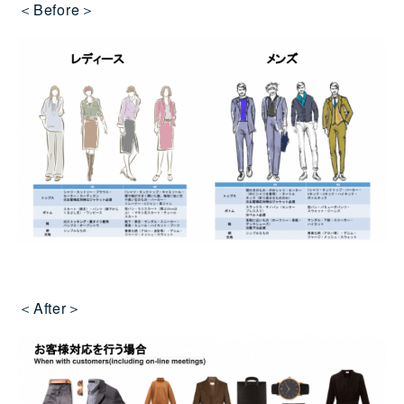
＜Before＞
＜After＞