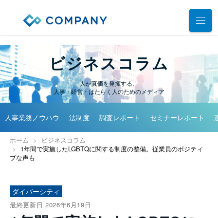
業務別ソリューション
ビジネスコラム
サポート
人事管理
人が真価を発揮する、
人事・経営・はたらく人のためのメディア
給与計算
導入事例
導入・運用サポート
勤怠管理
人事業務ノウハウ
法制度
調査レポート
セミナーレポート
システム選定支援コンサルティングサービス
セミナー
タレントマネジメント
プロフェッショナルサービス
ホーム
ビジネスコラム
デモ動画
雇用手続管理
1年間で実施したLGBTQに関する制度の整備。従業員のポジティ
ユーザーコミッティ
ブな声も
ID管理
お役立ち資料
パートナー連携・協業
マイナンバー管理
アウトソーシング（WBS）
ダイバーシティ
会社情報
公共・公益法人向け
最終更新日 2026年6月19日