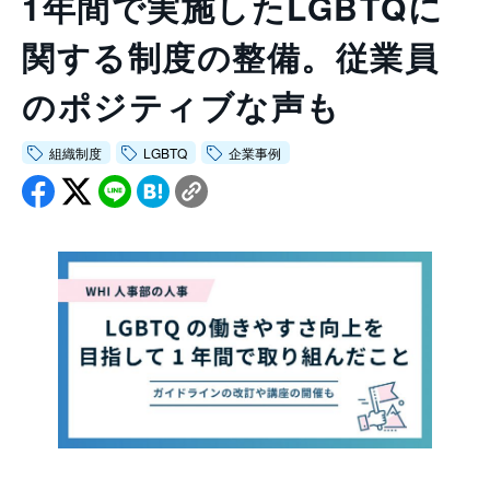
1年間で実施したLGBTQに
会社情報トップ
資料ダウンロード
お問い合わせ
関する制度の整備。従業員
企業理念
03-5575-5277
会社概要
のポジティブな声も
受付時間9:30〜18:30（土日祝日を除く）
ニュース
組織制度
LGBTQ
企業事例
CEO挨拶
制度・文化
採用情報
WHI Holdings