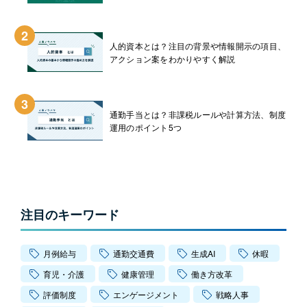
2
人的資本とは？注目の背景や情報開示の項目、
アクション案をわかりやすく解説
3
通勤手当とは？非課税ルールや計算方法、制度
運用のポイント5つ
注目のキーワード
月例給与
通勤交通費
生成AI
休暇
育児・介護
健康管理
働き方改革
評価制度
エンゲージメント
戦略人事