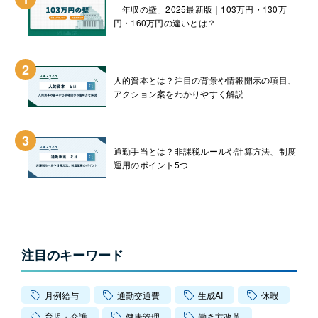
「年収の壁」2025最新版｜103万円・130万
円・160万円の違いとは？
2
人的資本とは？注目の背景や情報開示の項目、
アクション案をわかりやすく解説
3
通勤手当とは？非課税ルールや計算方法、制度
運用のポイント5つ
注目のキーワード
月例給与
通勤交通費
生成AI
休暇
育児・介護
健康管理
働き方改革