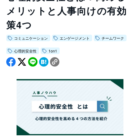
会社情報トップ
メリットと人事向けの有効
資料ダウンロード
お問い合わせ
企業理念
策4つ
03-5575-5277
会社概要
受付時間9:30〜18:30（土日祝日を除く）
ニュース
コミュニケーション
エンゲージメント
チームワーク
CEO挨拶
心理的安全性
1on1
制度・文化
採用情報
WHI Holdings