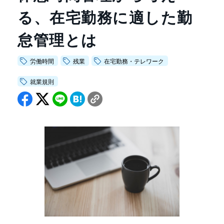
会社情報トップ
る、在宅勤務に適した勤
資料ダウンロード
お問い合わせ
企業理念
怠管理とは
03-5575-5277
会社概要
受付時間9:30〜18:30（土日祝日を除く）
ニュース
労働時間
残業
在宅勤務・テレワーク
CEO挨拶
就業規則
制度・文化
採用情報
WHI Holdings