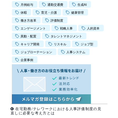
月例給与
通勤交通費
生成AI
休暇
育児・介護
健康管理
働き方改革
評価制度
エンゲージメント
戦略人事
人的資本
異動・配置
タレントマネジメント
キャリア開発
リスキル
ジョブ型
ジョブローテーション
人事システム
企業事例
在宅勤務/テレワークにおける人事評価制度の見
直しに必要な考え方とは