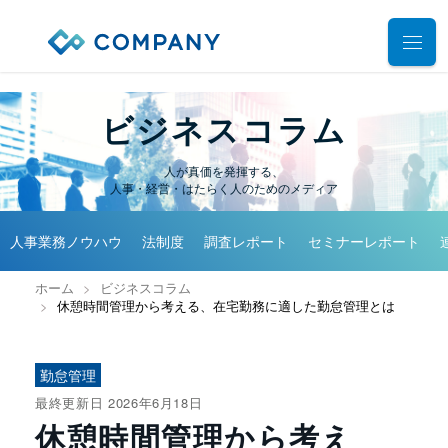
業務別ソリューション
ビジネスコラム
サポート
人事管理
人が真価を発揮する、
人事・経営・はたらく人のためのメディア
給与計算
導入事例
導入・運用サポート
勤怠管理
人事業務ノウハウ
法制度
調査レポート
セミナーレポート
システム選定支援コンサルティングサービス
セミナー
タレントマネジメント
プロフェッショナルサービス
ホーム
ビジネスコラム
デモ動画
雇用手続管理
休憩時間管理から考える、在宅勤務に適した勤怠管理とは
ユーザーコミッティ
ID管理
お役立ち資料
パートナー連携・協業
マイナンバー管理
勤怠管理
アウトソーシング（WBS）
会社情報
公共・公益法人向け
最終更新日 2026年6月18日
休憩時間管理から考え