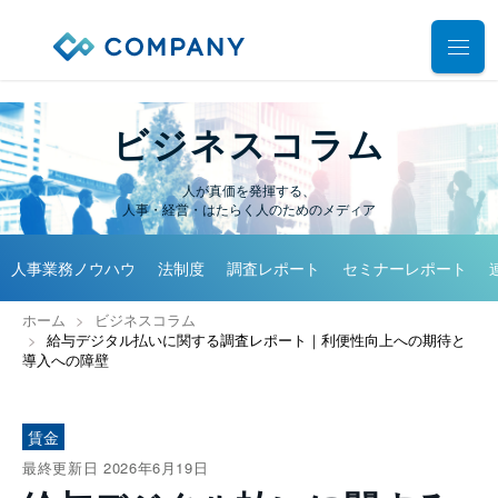
業務別ソリューション
ビジネスコラム
サポート
人事管理
人が真価を発揮する、
人事・経営・はたらく人のためのメディア
給与計算
導入事例
導入・運用サポート
勤怠管理
人事業務ノウハウ
法制度
調査レポート
セミナーレポート
システム選定支援コンサルティングサービス
セミナー
タレントマネジメント
プロフェッショナルサービス
ホーム
ビジネスコラム
デモ動画
雇用手続管理
給与デジタル払いに関する調査レポート｜利便性向上への期待と
ユーザーコミッティ
導入への障壁
ID管理
お役立ち資料
パートナー連携・協業
マイナンバー管理
アウトソーシング（WBS）
賃金
会社情報
公共・公益法人向け
最終更新日
2026年6月19日