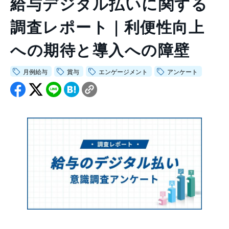
給与デジタル払いに関する
会社情報トップ
資料ダウンロード
お問い合わせ
調査レポート｜利便性向上
企業理念
03-5575-5277
会社概要
への期待と導入への障壁
受付時間9:30〜18:30（土日祝日を除く）
ニュース
月例給与
賞与
エンゲージメント
アンケート
CEO挨拶
制度・文化
採用情報
WHI Holdings