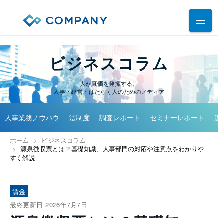
業務別ソリューション
ビジネスコラム
サポート
人事管理
人が真価を発揮する、
人事・経営・はたらく人のためのメディア
給与計算
導入事例
導入・運用サポート
勤怠管理
人事業務ノウハウ
法制度
調査レポート
セミナーレポート
システム選定支援コンサルティングサービス
セミナー
タレントマネジメント
プロフェッショナルサービス
ホーム
ビジネスコラム
デモ動画
雇用手続管理
源泉徴収票とは？基礎知識、人事部門の対応や注意点をわかりや
ユーザーコミッティ
すく解説
ID管理
お役立ち資料
パートナー連携・協業
マイナンバー管理
アウトソーシング（WBS）
賃金
会社情報
公共・公益法人向け
最終更新日 2026年7月7日