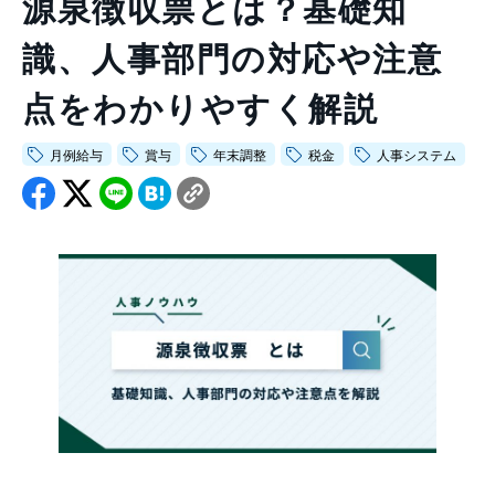
源泉徴収票とは？基礎知
会社情報トップ
資料ダウンロード
お問い合わせ
識、人事部門の対応や注意
企業理念
03-5575-5277
会社概要
点をわかりやすく解説
受付時間9:30〜18:30（土日祝日を除く）
ニュース
月例給与
賞与
年末調整
税金
人事システム
CEO挨拶
制度・文化
採用情報
WHI Holdings