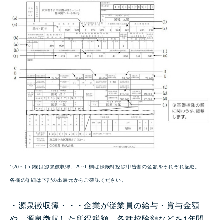
*(a)～(ｎ)欄は源泉徴収簿、A～E欄は保険料控除申告書の金額をそれぞれ記載。
各欄の詳細は下記の出展元からご確認ください。
・源泉徴収簿・・・企業が従業員の給与・賞与金額
や、源泉徴収した所得税額、各種控除額などを1年間