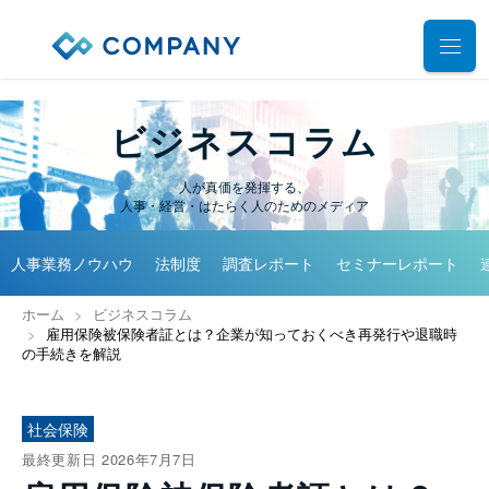
業務別ソリューション
ビジネスコラム
サポート
人事管理
人が真価を発揮する、
人事・経営・はたらく人のためのメディア
給与計算
導入事例
導入・運用サポート
勤怠管理
人事業務ノウハウ
法制度
調査レポート
セミナーレポート
システム選定支援コンサルティングサービス
セミナー
タレントマネジメント
プロフェッショナルサービス
ホーム
ビジネスコラム
デモ動画
雇用手続管理
雇用保険被保険者証とは？企業が知っておくべき再発行や退職時
ユーザーコミッティ
の手続きを解説
ID管理
お役立ち資料
パートナー連携・協業
マイナンバー管理
アウトソーシング（WBS）
社会保険
会社情報
公共・公益法人向け
最終更新日 2026年7月7日