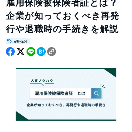
雇用保険被保険者証とは？
会社情報トップ
資料ダウンロード
お問い合わせ
企業が知っておくべき再発
企業理念
03-5575-5277
会社概要
行や退職時の手続きを解説
受付時間9:30〜18:30（土日祝日を除く）
ニュース
雇用保険
CEO挨拶
制度・文化
採用情報
WHI Holdings