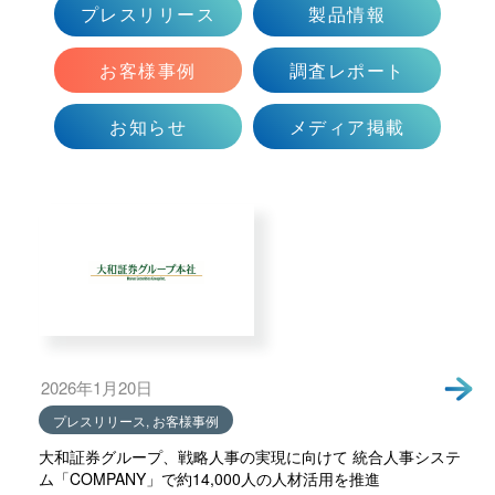
プレスリリース
製品情報
会社情報トップ
資料ダウンロード
お問い合わせ
企業理念
お客様事例
調査レポート
03-5575-5277
会社概要
受付時間9:30〜18:30（土日祝日を除く）
お知らせ
メディア掲載
ニュース
CEO挨拶
制度・文化
採用情報
WHI Holdings
2026年1月20日
プレスリリース, お客様事例
大和証券グループ、戦略人事の実現に向けて 統合人事システ
ム「COMPANY」で約14,000人の人材活用を推進