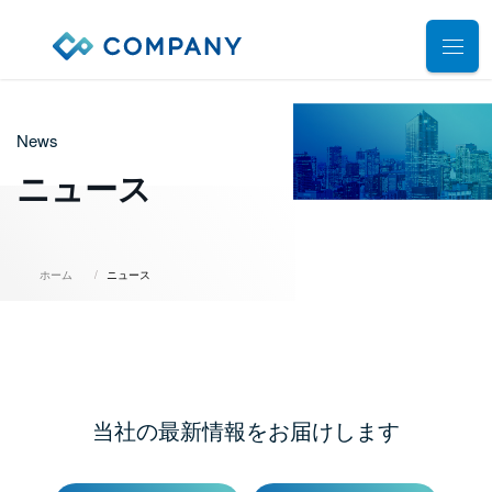
業務別ソリューション
News
サポート
人事管理
ニュース
給与計算
導入事例
導入・運用サポート
勤怠管理
システム選定支援コンサルティングサービス
セミナー
ホーム
ニュース
タレントマネジメント
プロフェッショナルサービス
デモ動画
雇用手続管理
ユーザーコミッティ
ID管理
お役立ち資料
パートナー連携・協業
マイナンバー管理
アウトソーシング（WBS）
当社の最新情報をお届けします
会社情報
公共・公益法人向け