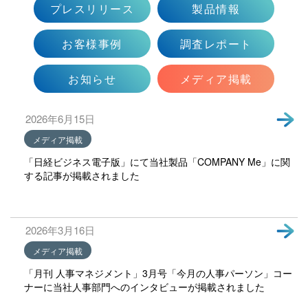
プレスリリース
製品情報
会社情報トップ
資料ダウンロード
お問い合わせ
企業理念
お客様事例
調査レポート
03-5575-5277
会社概要
受付時間9:30〜18:30（土日祝日を除く）
お知らせ
メディア掲載
ニュース
CEO挨拶
2026年6月15日
制度・文化
メディア掲載
採用情報
「日経ビジネス電子版」にて当社製品「COMPANY Me」に関
する記事が掲載されました
WHI Holdings
2026年3月16日
メディア掲載
「月刊 人事マネジメント」3月号「今月の人事パーソン」コー
ナーに当社人事部門へのインタビューが掲載されました