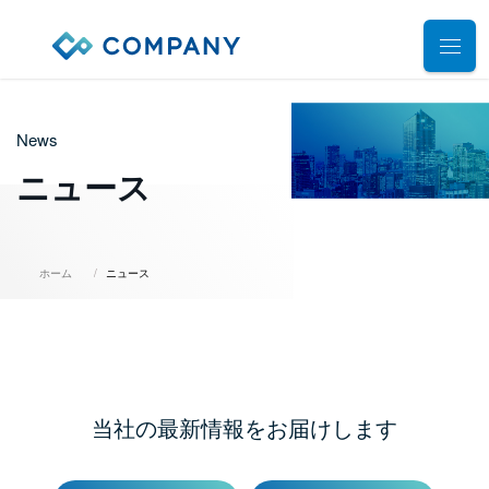
業務別ソリューション
News
サポート
人事管理
ニュース
給与計算
導入事例
導入・運用サポート
勤怠管理
システム選定支援コンサルティングサービス
セミナー
ホーム
ニュース
タレントマネジメント
プロフェッショナルサービス
デモ動画
雇用手続管理
ユーザーコミッティ
ID管理
お役立ち資料
パートナー連携・協業
マイナンバー管理
アウトソーシング（WBS）
当社の最新情報をお届けします
会社情報
公共・公益法人向け