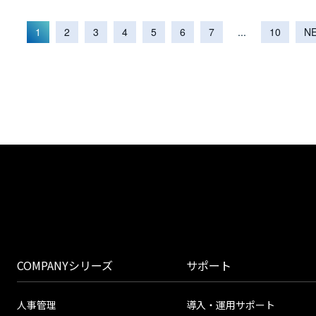
（こ
EV
1
2
3
4
5
6
7
...
10
N
の
ペ
ー
ジ）
COMPANYシリーズ
サポート
人事管理
導入・運用サポート