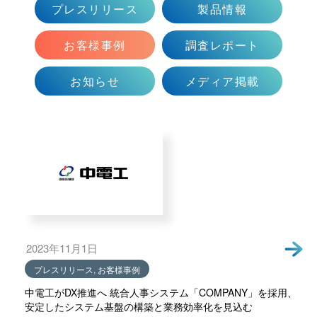
プレスリリース
製品情報
会社情報トップ
資料ダウンロード
お問い合わせ
企業理念
お客様事例
調査レポート
03-5575-5277
会社概要
受付時間9:30〜18:30（土日祝日を除く）
お知らせ
メディア掲載
ニュース
CEO挨拶
制度・文化
採用情報
WHI Holdings
2023年11月1日
プレスリリース, お客様事例
中電工がDX推進へ 統合人事システム「COMPANY」を採用、
安定したシステム基盤の構築と業務効率化を見込む