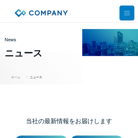
業務別ソリューション
News
サポート
人事管理
ニュース
給与計算
導入事例
導入・運用サポート
勤怠管理
システム選定支援コンサルティングサービス
セミナー
ホーム
ニュース
タレントマネジメント
プロフェッショナルサービス
デモ動画
雇用手続管理
ユーザーコミッティ
ID管理
お役立ち資料
パートナー連携・協業
マイナンバー管理
アウトソーシング（WBS）
当社の最新情報をお届けします
会社情報
公共・公益法人向け