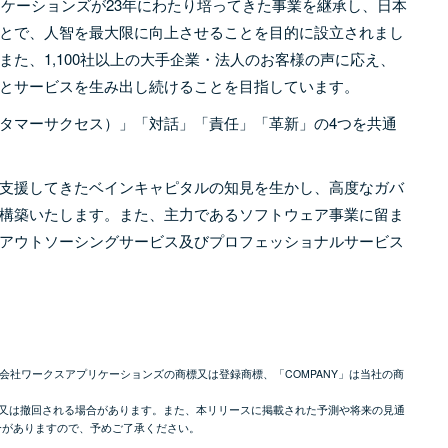
リケーションズが23年にわたり培ってきた事業を継承し、日本
とで、人智を最大限に向上させることを目的に設立されまし
た、1,100社以上の大手企業・法人のお客様の声に応え、
とサービスを生み出し続けることを目指しています。
タマーサクセス）」「対話」「責任」「革新」の4つを共通
支援してきたベインキャピタルの知見を生かし、高度なガバ
構築いたします。また、主力であるソフトウェア事業に留ま
アウトソーシングサービス及びプロフェッショナルサービス
式会社ワークスアプリケーションズの商標又は登録商標、「COMPANY」は当社の商
更又は撤回される場合があります。また、本リリースに掲載された予測や将来の見通
合がありますので、予めご了承ください。