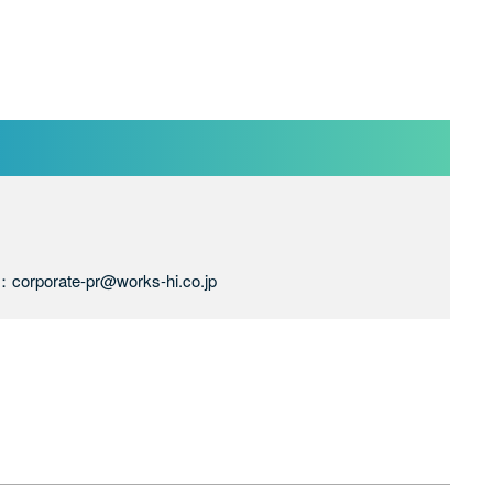
rporate-pr@works-hi.co.jp