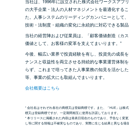
当社は、1996年に設立された株式会社ワークスアプ
の大手企業・法人の人材マネジメントを最適化するこ
た。人事システムのリーディングカンパニーとして、ま
技術・法制度・組織の変化に永続的に対応できる製品
当社の経営陣および従業員は、「顧客価値創造（カス
価値として、お客様の変革を支えてまいります。”
今後、幅広い業界で投資経験を有し、投資先の成長を
ナンスと収益性を両立させる持続的な事業運営体制を
らず、これまで培ってきた人事業務の知見を活かした
等、事業の拡大にも取組んでまいります。
会社概要はこちら
* 会社名はそれぞれ各社の商標又は登録商標です。また、「HUE」は株
標又は登録商標ですが、一定期間相互に使用を許諾しております。
* 本リリースに掲載された内容は発表日現在のものであり、予告なく変
し等に関する情報は不確実なものであり、実際に生じる結果と異なる場