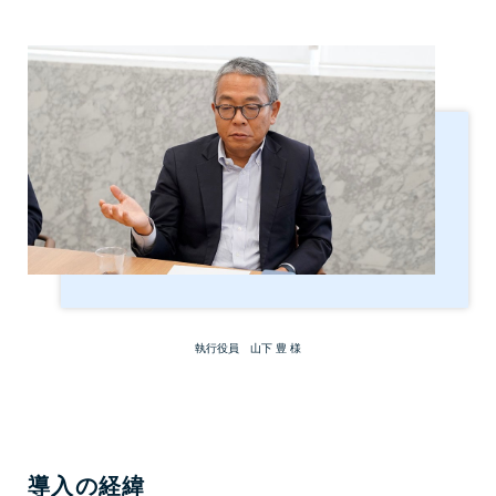
執行役員 山下 豊 様
導入の経緯