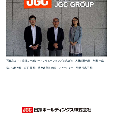
会社情報トップ
資料ダウンロード
お問い合わせ
企業理念
03-5575-5277
会社概要
受付時間9:30〜18:30（土日祝日を除く）
ニュース
CEO挨拶
制度・文化
採用情報
写真左より： 日揮コーポレートソリューションズ株式会社 人財部長代行 岸田 一成
WHI Holdings
様、執行役員 山下 豊 様、業務改革推進部 マネージャー 星野 理恵子 様