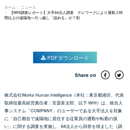
会社情報トップ
ホーム
ニュース
資料ダウンロード
お問い合わせ
【WHI調査レポート】大手64法人調査 テレワークにより通勤２時
企業理念
間以上の遠隔地へ引っ越し「認める」が７割
03-5575-5277
会社概要
受付時間9:30〜18:30（土日祝日を除く）
ニュース
CEO挨拶
制度・文化
PDFダウンロード
採用情報
Share on
WHI Holdings
株式会社Works Human Intelligence（本社：東京都港区、代表
取締役最高経営責任者：安斎富太郎、以下 WHI）は、統合人
事システム「COMPANY」のユーザーである大手法人を対象
に「自己都合で遠隔地に居住する従業員の通勤や転勤の扱
い」に関する調査を実施し、64法人から回答を得ました（調