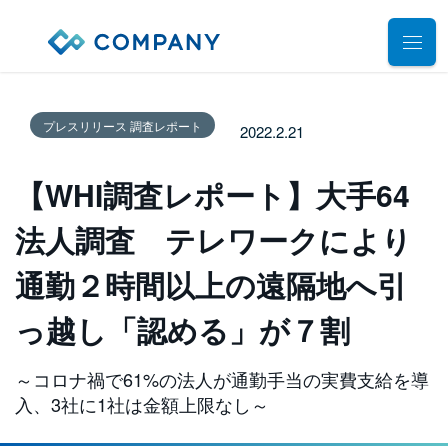
業務別ソリューション
プレスリリース 調査レポート
2022.2.21
サポート
人事管理
【WHI調査レポート】大手64
給与計算
導入事例
導入・運用サポート
勤怠管理
法人調査 テレワークにより
システム選定支援コンサルティングサービス
セミナー
タレントマネジメント
通勤２時間以上の遠隔地へ引
プロフェッショナルサービス
デモ動画
雇用手続管理
ユーザーコミッティ
っ越し「認める」が７割
ID管理
お役立ち資料
パートナー連携・協業
マイナンバー管理
～コロナ禍で61%の法人が通勤手当の実費支給を導
アウトソーシング（WBS）
会社情報
入、3社に1社は金額上限なし～
公共・公益法人向け