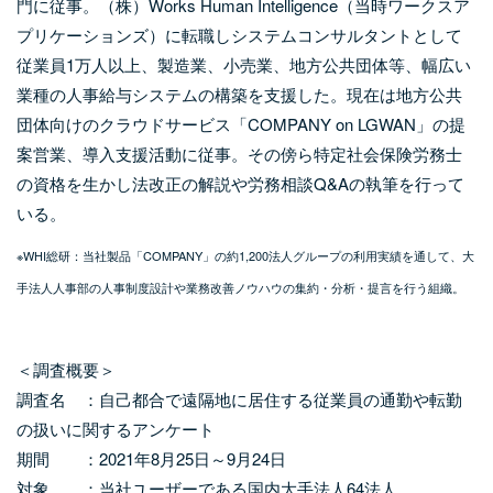
門に従事。（株）Works Human Intelligence（当時ワークスア
プリケーションズ）に転職しシステムコンサルタントとして
従業員1万人以上、製造業、小売業、地方公共団体等、幅広い
業種の人事給与システムの構築を支援した。現在は地方公共
団体向けのクラウドサービス「COMPANY on LGWAN」の提
案営業、導入支援活動に従事。その傍ら特定社会保険労務士
の資格を生かし法改正の解説や労務相談Q&Aの執筆を行って
いる。
※WHI総研：当社製品「COMPANY」の約1,200法人グループの利用実績を通して、大
手法人人事部の人事制度設計や業務改善ノウハウの集約・分析・提言を行う組織。
＜調査概要＞
調査名 ：自己都合で遠隔地に居住する従業員の通勤や転勤
の扱いに関するアンケート
期間 ：2021年8月25日～9月24日
対象 ：当社ユーザーである国内大手法人64法人