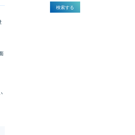
検索する
世
面
い