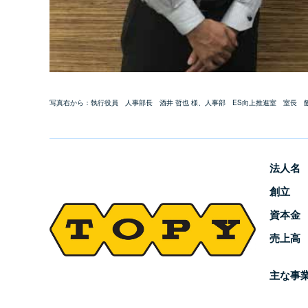
写真右から：執行役員 人事部長 酒井 哲也 様、人事部 ES向上推進室 室長 飯
法人名
創立
資本金
売上高
主な事