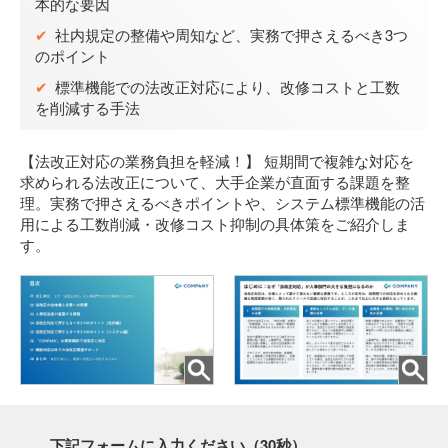
本的な要因
03-5575-5277
✔
社内規定の整備や周知など、実務で押さえるべき3つ
受付時間 9:30～18:30
のポイント
(土日祝日を除く)
✔
標準機能での法改正対応により、改修コストと工数
を削減する手法
【法改正対応の業務負担を軽減！】 短期間で複雑な対応を
求められる法改正について、大手企業が直面する課題を整
理。実務で押さえるべきポイントや、システム標準機能の活
用による工数削減・改修コスト抑制の具体策をご紹介しま
す。
下記フォームに入力ください（30秒）