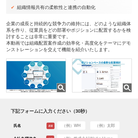
03-5575-5277
✔
組織情報共有の柔軟性と連携の自動化
受付時間 9:30～18:30
(土日祝日を除く)
企業の成長と持続的な競争力の維持には、どのような組織体
系を作り、従業員をどの部署やポジションに配置するかを検
討することは非常に重要です。
本動画では組織配置案作成の効率化・高度化をテーマにデモ
ンストレーションを交えて機能を紹介いたします。
下記フォームに入力ください（30秒）