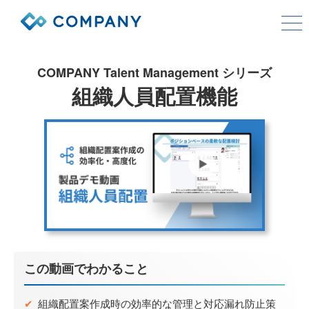
COMPANYシリーズ
COMPANY Talent Management シリーズ
組織人員配置機能
サービス
導入事例
コストモデル
お役立ち情報
会社情報
この動画でわかること
資料ダウンロード
お問い合わせ
✔
組織配置案作成時の効率的な管理と対応漏れ防止策