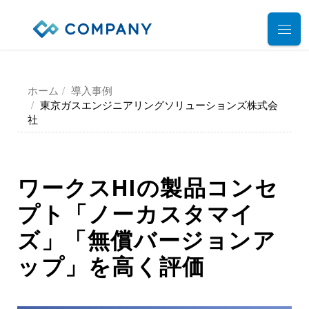
業務別ソリューション
ホーム
導入事例
サポート
東京ガスエンジニアリングソリューションズ株式会
人事管理
社
給与計算
導入事例
導入・運用サポート
勤怠管理
システム選定支援コンサルティングサービス
セミナー
ワークスHIの製品コンセ
タレントマネジメント
プロフェッショナルサービス
プト「ノーカスタマイ
デモ動画
雇用手続管理
ユーザーコミッティ
ID管理
ズ」「無償バージョンア
お役立ち資料
パートナー連携・協業
マイナンバー管理
ップ」を高く評価
アウトソーシング（WBS）
会社情報
公共・公益法人向け