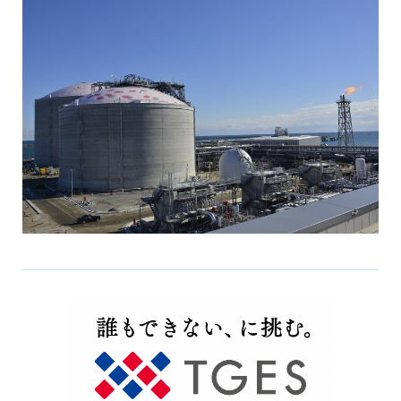
会社情報トップ
資料ダウンロード
お問い合わせ
企業理念
03-5575-5277
会社概要
受付時間9:30〜18:30（土日祝日を除く）
ニュース
CEO挨拶
制度・文化
採用情報
WHI Holdings