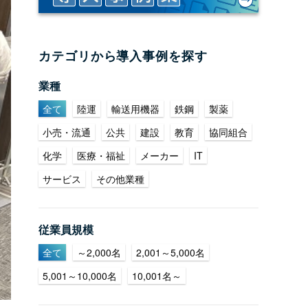
カテゴリから導入事例を探す
業種
全て
陸運
輸送用機器
鉄鋼
製薬
小売・流通
公共
建設
教育
協同組合
化学
医療・福祉
メーカー
IT
サービス
その他業種
従業員規模
全て
～2,000名
2,001～5,000名
5,001～10,000名
10,001名～