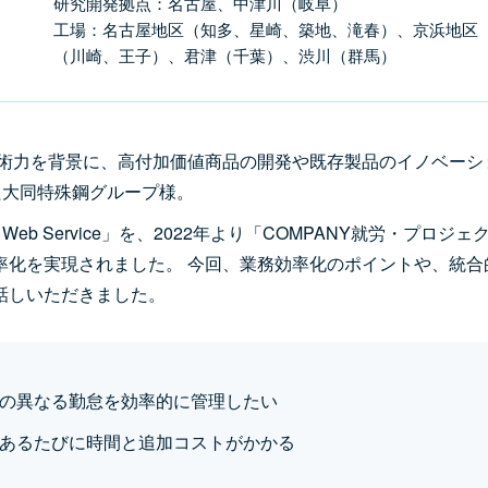
研究開発拠点：名古屋、中津川（岐阜）
工場：名古屋地区（知多、星崎、築地、滝春）、京浜地区
（川崎、王子）、君津（千葉）、渋川（群馬）
技術力を背景に、高付加価値商品の開発や既存製品のイノベーシ
た大同特殊鋼グループ様。
Web Service」を、2022年より「COMPANY就労・プロジェ
率化を実現されました。 今回、業務効率化のポイントや、統合
話しいただきました。
の異なる勤怠を効率的に管理したい
あるたびに時間と追加コストがかかる