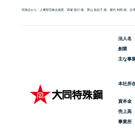
写真左から：人事部労政企画室 髙塚 直行 様、景山 友紀子 様、屋代 利明 様、古澤
法人名
創業
主な事
本社所
資本金
売上高
事業所