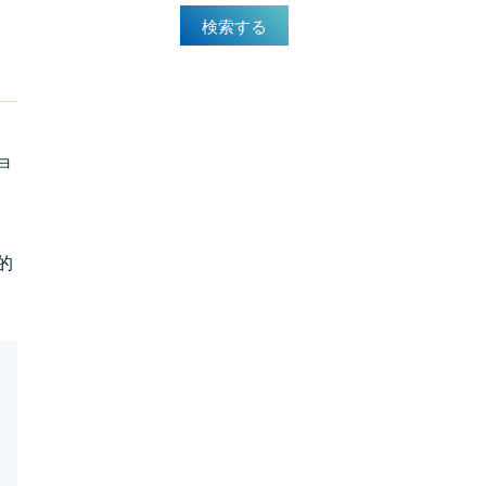
検索する
ョ
ク
的