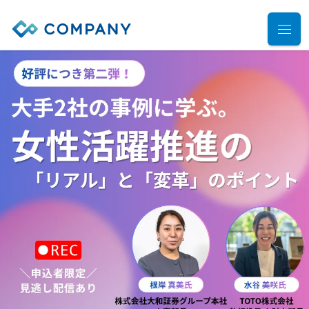
業務別ソリューション
サポート
人事管理
給与計算
導入事例
導入・運用サポート
勤怠管理
システム選定支援コンサルティングサービス
セミナー
タレントマネジメント
プロフェッショナルサービス
デモ動画
雇用手続管理
ユーザーコミッティ
ID管理
お役立ち資料
パートナー連携・協業
マイナンバー管理
アウトソーシング（WBS）
会社情報
公共・公益法人向け