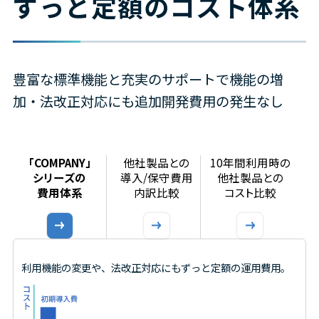
ずっと定額のコスト体系
勤怠管理
勤務状況のリアルタイム可視化
豊富な標準機能と充実のサポートで機能の増
加・法改正対応にも追加開発費用の発生なし
ID管理
人事情報に基づくID管理の自動化
「COMPANY」
他社製品との
10年間利用時の
シリーズの
導入/保守費用
他社製品との
費用体系
内訳比較
コスト比較
雇用手続管理
雇用契約手続きのWeb化
利用機能の変更や、法改正対応にも
ずっと定額の運用費用。
自治体向け