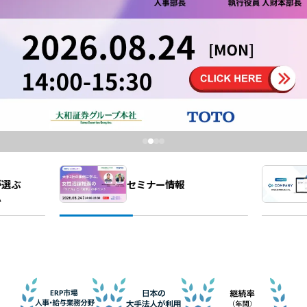
会社情報トップ
資料ダウンロード
お問い合わせ
企業理念
03-5575-5277
会社概要
受付時間9:30〜18:30（土日祝日を除く）
ニュース
CEO挨拶
制度・文化
採用情報
WHI Holdings
セミナー情報
が選ぶ
ム