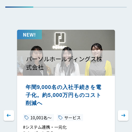
ヤマト運輸株式会社
年間約12,000人の入社申請をデ
ジタル化。現場の事務負担を大
幅に削減
10,001名～
陸運
#ペーパーレス化
#