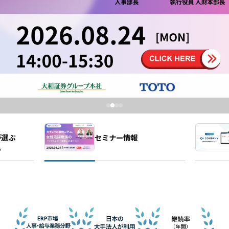
会社情報トップ
資料ダウンロード
お問い合わせ
企業理念
03-5575-5277
会社概要
受付時間9:30〜18:30（土日祝日を除く）
ニュース
CEO挨拶
制度・文化
採用情報
WHI Holdings
セミナー情報
が選ぶ
ム