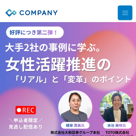
業務別ソリューション
サポート
人事管理
給与計算
導入事例
導入・運用サポート
勤怠管理
システム選定支援コンサルティングサービス
セミナー
タレントマネジメント
プロフェッショナルサービス
デモ動画
雇用手続管理
ユーザーコミッティ
ID管理
お役立ち資料
パートナー連携・協業
マイナンバー管理
アウトソーシング（WBS）
会社情報
公共・公益法人向け