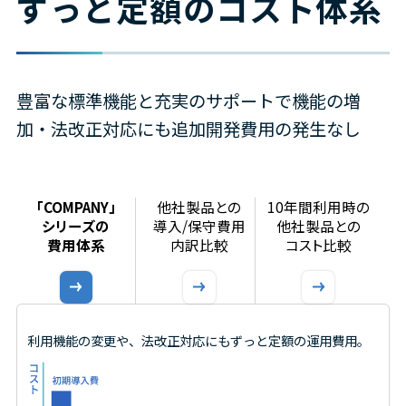
ずっと定額のコスト体系
勤怠管理
勤務状況のリアルタイム可視化
豊富な標準機能と充実のサポートで機能の増
加・法改正対応にも追加開発費用の発生なし
ID管理
人事情報に基づくID管理の自動化
「COMPANY」
他社製品との
10年間利用時の
シリーズの
導入/保守費用
他社製品との
費用体系
内訳比較
コスト比較
雇用手続管理
雇用契約手続きのWeb化
利用機能の変更や、法改正対応にも
ずっと定額の運用費用。
自治体向け