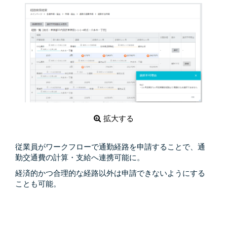
会社情報トップ
資料ダウンロード
お問い合わせ
企業理念
03-5575-5277
会社概要
受付時間9:30〜18:30（土日祝日を除く）
ニュース
CEO挨拶
制度・文化
採用情報
拡大する
WHI Holdings
従業員がワークフローで通勤経路を申請することで、通
勤交通費の計算・支給へ連携可能に。
経済的かつ合理的な経路以外は申請できないようにする
ことも可能。