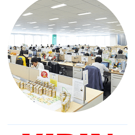
会社情報トップ
資料ダウンロード
お問い合わせ
企業理念
03-5575-5277
会社概要
受付時間9:30〜18:30（土日祝日を除く）
ニュース
CEO挨拶
制度・文化
採用情報
WHI Holdings