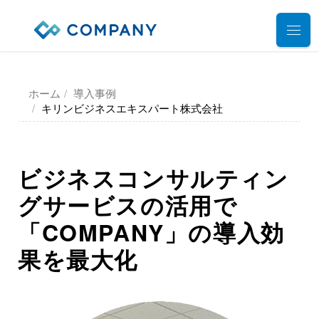
業務別ソリューション
ホーム
導入事例
サポート
キリンビジネスエキスパート株式会社
人事管理
給与計算
導入事例
導入・運用サポート
勤怠管理
ビジネスコンサルティン
システム選定支援コンサルティングサービス
セミナー
タレントマネジメント
グサービスの活用で
プロフェッショナルサービス
デモ動画
雇用手続管理
「COMPANY」の導入効
ユーザーコミッティ
ID管理
お役立ち資料
パートナー連携・協業
果を最大化
マイナンバー管理
アウトソーシング（WBS）
会社情報
公共・公益法人向け