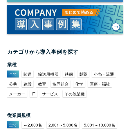
カテゴリから導入事例を探す
業種
全て
陸運
輸送用機器
鉄鋼
製薬
小売・流通
公共
建設
教育
協同組合
化学
医療・福祉
メーカー
IT
サービス
その他業種
従業員規模
全て
～2,000名
2,001～5,000名
5,001～10,000名