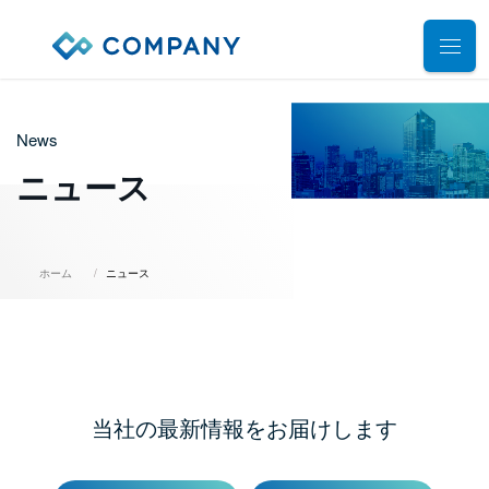
業務別ソリューション
News
サポート
人事管理
ニュース
給与計算
導入事例
導入・運用サポート
勤怠管理
システム選定支援コンサルティングサービス
セミナー
ホーム
ニュース
タレントマネジメント
プロフェッショナルサービス
デモ動画
雇用手続管理
ユーザーコミッティ
ID管理
お役立ち資料
パートナー連携・協業
マイナンバー管理
アウトソーシング（WBS）
当社の最新情報をお届けします
会社情報
公共・公益法人向け