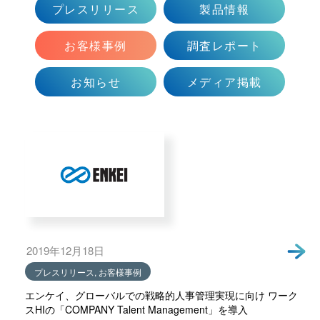
プレスリリース
製品情報
会社情報トップ
資料ダウンロード
お問い合わせ
企業理念
お客様事例
調査レポート
03-5575-5277
会社概要
受付時間9:30〜18:30（土日祝日を除く）
お知らせ
メディア掲載
ニュース
CEO挨拶
制度・文化
採用情報
WHI Holdings
2019年12月18日
プレスリリース, お客様事例
エンケイ、グローバルでの戦略的人事管理実現に向け ワーク
スHIの「COMPANY Talent Management」を導入